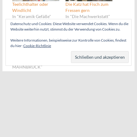
Teelichthalter oder
Die Katz hat Fisch zum
Windlicht
Fressen gern
In "Keramik Gefäße"
In "Die Machwerkstatt"
Datenschutz und Cookies: Diese Website verwendet Cookies. Wenn du die
Website weiterhin nutzt, stimmst du der Verwendung von Cookies zu.
Weitere Informationen, beispielsweise zur Kontrolle von Cookies, findest
du hier:
Cookie-Richtlinie
Die Lichter gehen an
In "KERAMIKGARTEN
MAHNBRÜCK"
2024-11-13
in
Keramik Gefäße
,
KERAMIKGARTEN
MAHNBRÜCK