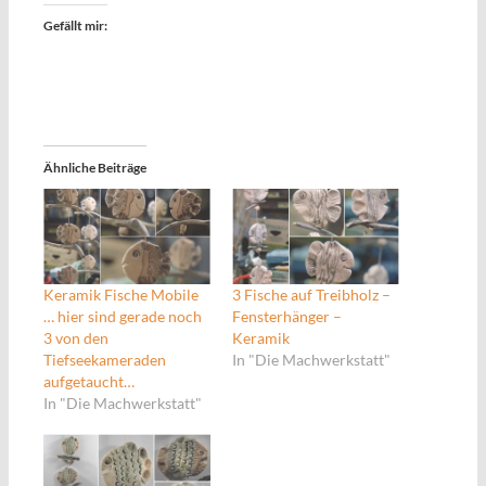
Gefällt mir:
Ähnliche Beiträge
Keramik Fische Mobile
3 Fische auf Treibholz –
… hier sind gerade noch
Fensterhänger –
3 von den
Keramik
Tiefseekameraden
In "Die Machwerkstatt"
aufgetaucht…
In "Die Machwerkstatt"