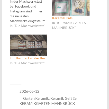
In der Machwerkstatt
bei Facebook und
Instagram sind immer
die neuesten
Keramik Kids
Machwerke eingestellt!
In "KERAMIKGARTEN
Lieferbarkeit und Preis
In "Die Machwerkstatt"
MAHNBRÜCK"
gerne hier erfragen:
Für Buchfart an der Ilm
In "Die Machwerkstatt"
2026-05-12
in
Garten Keramik
,
Keramik Gefäße
,
KERAMIKGARTEN MAHNBRÜCK