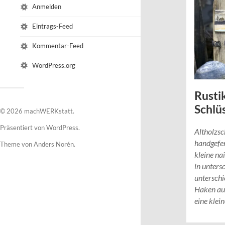
Anmelden
Eintrags-Feed
Kommentar-Feed
WordPress.org
Rusti
Schlü
© 2026
machWERKstatt
.
Präsentiert von
WordPress
.
Altholzsc
handgefer
Theme von
Anders Norén
.
kleine na
in unters
unterschi
Haken au
eine klei