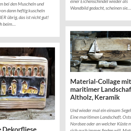
einer Eichenschindel wieder als
fen bei den Muscheln und
Wandbild gedacht, scheinen sie…
on dann heftig kuscheln
ER übrig, das ist nicht gut!
ch beim…
Material-Collage mi
maritimer Landschaf
Altholz, Keramik
Und wieder mal ein einsam Sege
Eine maritimen Landschaft. Osts
Nordsee oder an welcher Küste 
e Dekorfliese
sich auch immer finden will. Mat