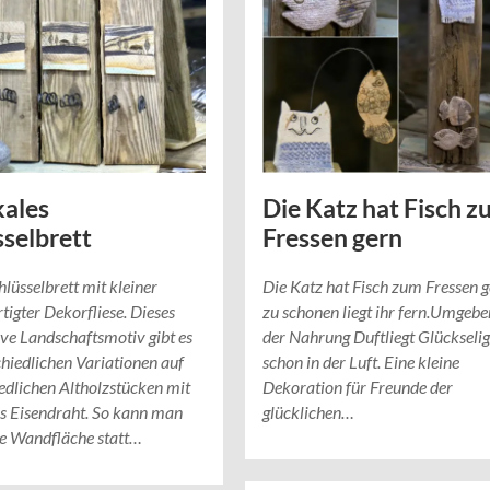
kales
Die Katz hat Fisch z
sselbrett
Fressen gern
hlüsselbrett mit kleiner
Die Katz hat Fisch zum Fressen 
tigter Dekorfliese. Dieses
zu schonen liegt ihr fern.Umgeb
ive Landschaftsmotiv gibt es
der Nahrung Duftliegt Glückselig
chiedlichen Variationen auf
schon in der Luft. Eine kleine
edlichen Altholzstücken mit
Dekoration für Freunde der
s Eisendraht. So kann man
glücklichen…
ne Wandfläche statt…