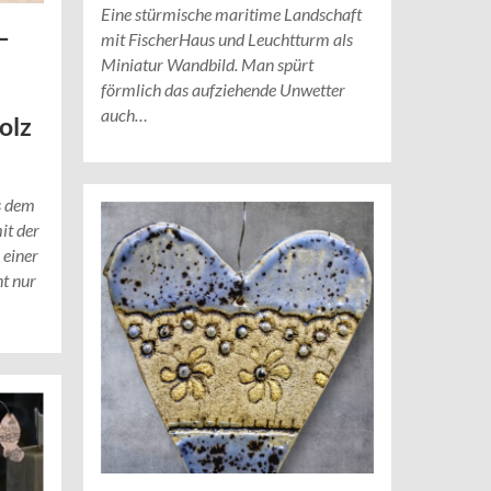
Eine stürmische maritime Landschaft
–
mit FischerHaus und Leuchtturm als
Miniatur Wandbild. Man spürt
förmlich das aufziehende Unwetter
auch…
olz
s dem
mit der
 einer
t nur