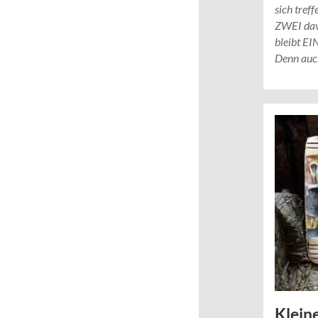
sich tref
ZWEI dav
bleibt EIN
Denn au
Klein