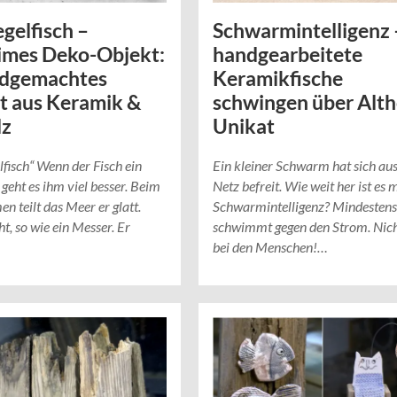
gelfisch –
Schwarmintelligenz 
imes Deko-Objekt:
handgearbeitete
ndgemachtes
Keramikfische
t aus Keramik &
schwingen über Alth
lz
Unikat
lfisch“ Wenn der Fisch ein
Ein kleiner Schwarm hat sich au
 geht es ihm viel besser. Beim
Netz befreit. Wie weit her ist es 
 teilt das Meer er glatt.
Schwarmintelligenz? Mindestens
ht, so wie ein Messer. Er
schwimmt gegen den Strom. Nich
bei den Menschen!…