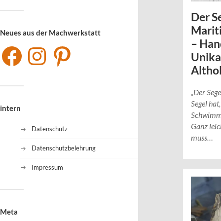
Der Se
Marit
Neues aus der Machwerkstatt
– Ha
Unika
Altho
„Der Sege
Segel hat,
intern
Schwimmen
Ganz leic
Datenschutz
muss…
Datenschutzbelehrung
Impressum
Meta