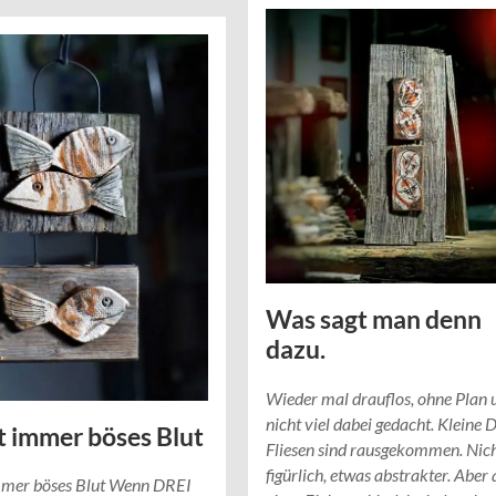
Was sagt man denn
dazu.
Wieder mal drauflos, ohne Plan 
nicht viel dabei gedacht. Kleine 
bt immer böses Blut
Fliesen sind rausgekommen. Nic
figürlich, etwas abstrakter. Aber 
immer böses Blut Wenn DREI